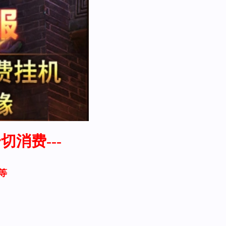
切消费---
等