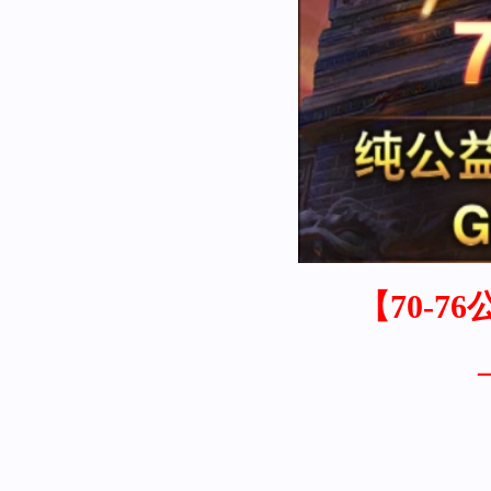
【70-7