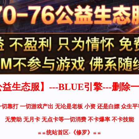
6公益生态服】---BLUE引擎---删除一
一切靠打 一切游戏产出 无论是老板 小资 还是白嫖 众生平
无赞助 无月卡 无点卡等一切消费 不卡爆率 不卡技能
≌≌统站首区-《修罗》≌≌